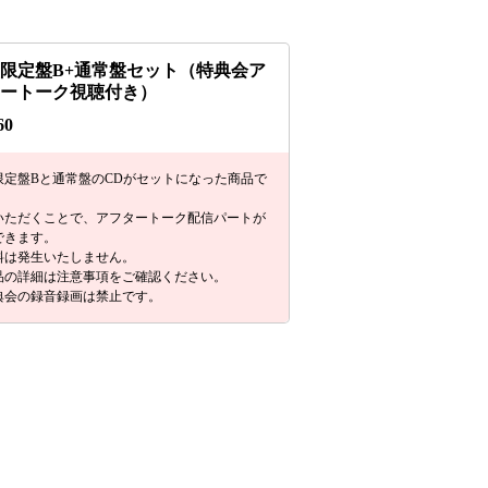
限定盤B+通常盤セット（特典会ア
タートーク視聴付き）
60
限定盤Bと通常盤のCDがセットになった商品で
いただくことで、アフタートーク配信パートが
できます。
料は発生いたしません。
品の詳細は注意事項をご確認ください。
典会の録音録画は禁止です。