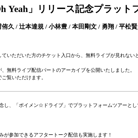
h Yeah」リリース記念プラッ
田村侑久 / 辻本達規 / 小林豊 / 本田剛文 / 勇翔 / 平松
していただいた方のチケット入口から、無料ライブが見れない
が、無料ライブ配信パートのアーカイブを公開いたしました。
：59 までご覧いただけます。
売を記念し、「ボイメン☆ドライブ」でプラットフォームツアーと
のみが参加できるアフタートーク配信も実施します！