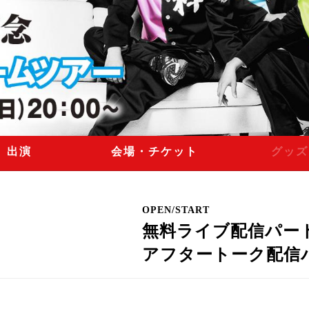
出演
会場・チケット
グッズ
OPEN/START
無料ライブ配信パート 10:
アフタートーク配信パート 