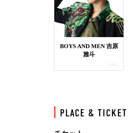
BOYS AND MEN 吉原
雅斗
>>>
PLACE & TICKET