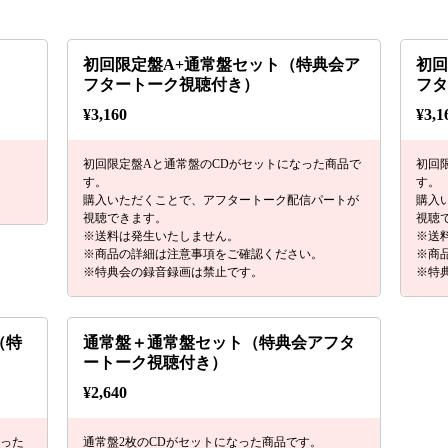
初回限定盤A+通常盤セット（特典会ア
初回
フタートーク視聴付き）
フ
¥
3,160
¥
3,1
初回限定盤Aと通常盤のCDがセットになった商品で
初回
す。
す。
購入いただくことで、アフタートーク配信パートが
購入
視聴できます。
視聴
※送料は発生いたしません。
※送
※商品の詳細は注意事項をご確認ください。
※商
※特典会の録音録画は禁止です。
※特
（特
通常盤＋通常盤セット（特典会アフタ
ートーク視聴付き）
¥
2,640
なった
通常盤2枚のCDがセットになった商品です。